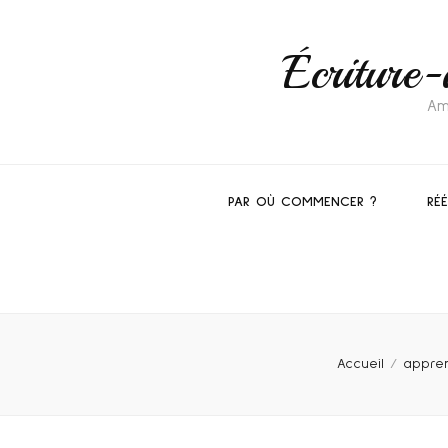
Écriture-
Am
PAR OÙ COMMENCER ?
RÉ
Accueil
/
appren