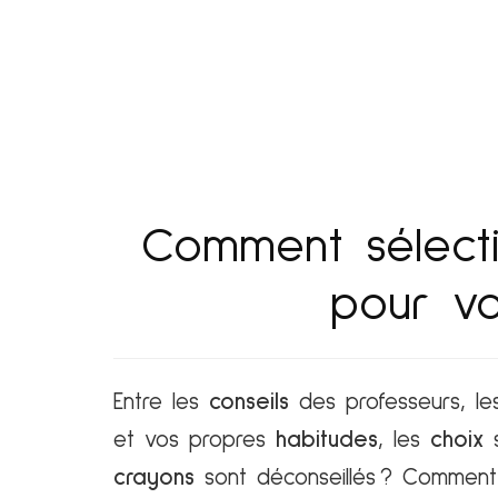
Comment sélecti
pour vo
Entre les
conseils
des professeurs, l
et vos propres
habitudes
, les
choix
s
crayons
sont déconseillés ? Commen